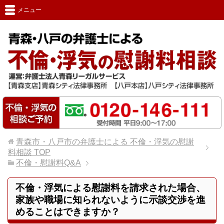
メニュー
青森市・八戸市の弁護士による 不倫・浮気の慰謝
料相談
TOP
不倫・慰謝料Q&A
不倫・浮気による慰謝料を請求された場合、
家族や職場に知られないように示談交渉を進
めることはできますか？