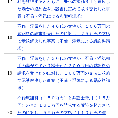
17
料を獲得するとともに、夫への接触禁止と違反し
た場合の違約金を示談書に定めて取り交わした事
案（不倫・浮気による慰謝料請求）
不倫・浮気をした４０代の女性が、１００万円の
慰謝料の請求を受けたのに対し、２５万円の支払
18
で示談解決した事案（不倫・浮気による慰謝料請
求）
不倫・浮気をした３０代の女性が、不倫・浮気相
手の妻が立てた弁護士から３００万円の慰謝料の
19
請求を受けたのに対し、１００万円の支払に収め
て示談解決した事案（不倫・浮気による慰謝料請
求）
不倫慰謝料（１５０万円）と弁護士費用（１５万
円）の合計１６５万円を請求する訴訟を起こされ
20
たのに対し、５５万円の支払（１１０万円の減